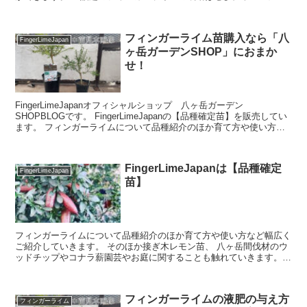
てほしいと思いますが、一般家庭でも育てられるのか、どのくらいの
大きさになるのか気になると思います。
フィンガーライム苗購入なら「八
FingerLimeJapan
ヶ岳ガーデンSHOP」におまか
せ！
FingerLimeJapanオフィシャルショップ 八ヶ岳ガーデン
SHOPBLOGです。 FingerLimeJapanの【品種確定苗】を販売してい
ます。 フィンガーライムについて品種紹介のほか育て方や使い方な
ど幅広くご紹介していきます。 ...
FingerLimeJapanは【品種確定
FingerLimeJapan
苗】
フィンガーライムについて品種紹介のほか育て方や使い方など幅広く
ご紹介していきます。 そのほか接ぎ木レモン苗、 八ヶ岳間伐材のウ
ッドチップやコナラ薪園芸やお庭に関することも触れていきます。
ささ吉商店theGardenはこちら F inge...
フィンガーライムの液肥の与え方
フィンガーライム