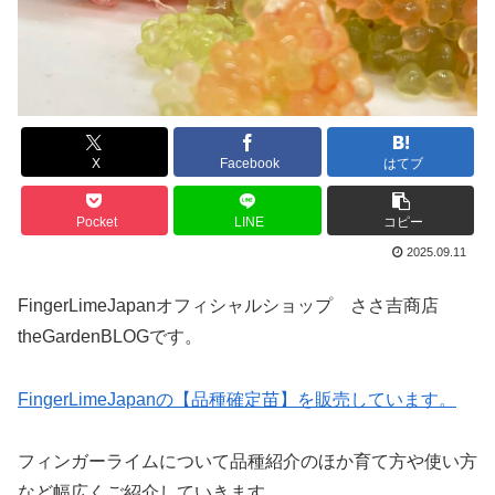
X
Facebook
はてブ
Pocket
LINE
コピー
2025.09.11
FingerLimeJapanオフィシャルショップ ささ吉商店
theGardenBLOGです。
FingerLimeJapanの【品種確定苗】を販売しています。
フィンガーライムについて品種紹介のほか育て方や使い方
など幅広くご紹介していきます。