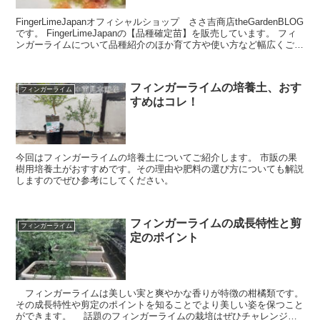
FingerLimeJapanオフィシャルショップ ささ吉商店theGardenBLOG
です。 FingerLimeJapanの【品種確定苗】を販売しています。 フィ
ンガーライムについて品種紹介のほか育て方や使い方など幅広くご紹
介していきま...
フィンガーライムの培養土、おす
フィンガーライム
すめはコレ！
今回はフィンガーライムの培養土についてご紹介します。 市販の果
樹用培養土がおすすめです。その理由や肥料の選び方についても解説
しますのでぜひ参考にしてください。
フィンガーライムの成長特性と剪
フィンガーライム
定のポイント
フィンガーライムは美しい実と爽やかな香りが特徴の柑橘類です。
その成長特性や剪定のポイントを知ることでより美しい姿を保つこと
ができます。 話題のフィンガーライムの栽培はぜひチャレンジし