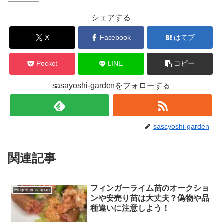
シェアする
X
Facebook
はてブ
Pocket
LINE
コピー
sasayoshi-gardenをフォローする
sasayoshi-garden
関連記事
フィンガーライム苗のオークショ
FingerLimeJapan
ンや安売り苗は大丈夫？偽物や品
種違いに注意しよう！