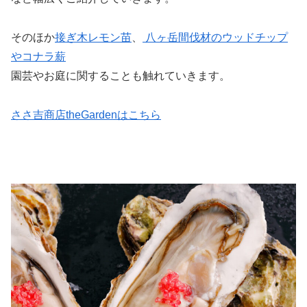
そのほか
接ぎ木レモン苗
、
八ヶ岳間伐材のウッドチップ
やコナラ薪
園芸やお庭に関することも触れていきます。
ささ吉商店theGardenはこちら